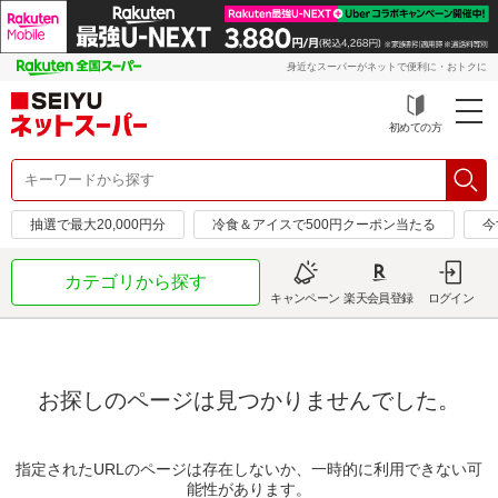
身近なスーパーがネットで便利に・おトクに
初めての方
抽選で最大20,000円分
冷食＆アイスで500円クーポン当たる
今
カテゴリから探す
キャンペーン
楽天会員登録
ログイン
お探しのページは見つかりませんでした。
指定されたURLのページは存在しないか、一時的に利用できない可
能性があります。