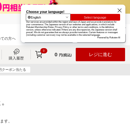
楽天グループ
カード
楽天市場
お知らせ
ヘルプ
楽天会員登録
ログイン
めての方へ
0
0
レジに進む
円(税込)
購入履歴
0円クーポン当たる
た。
ります。