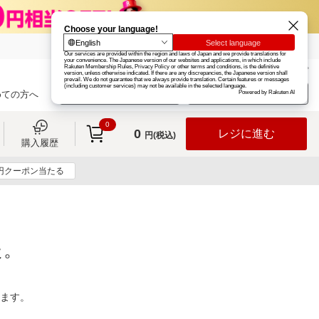
楽天グループ
カード
楽天市場
お知らせ
ヘルプ
楽天会員登録
ログイン
めての方へ
0
0
レジに進む
円(税込)
購入履歴
0円クーポン当たる
た。
ります。