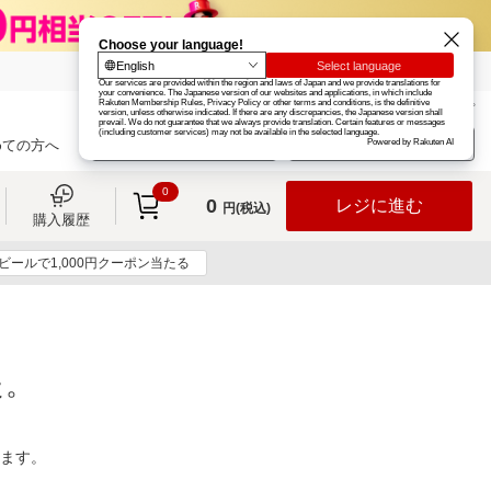
楽天グループ
カード
楽天市場
お知らせ
ヘルプ
楽天会員登録
ログイン
めての方へ
0
0
レジに進む
円(税込)
購入履歴
ビールで1,000円クーポン当たる
た。
ります。