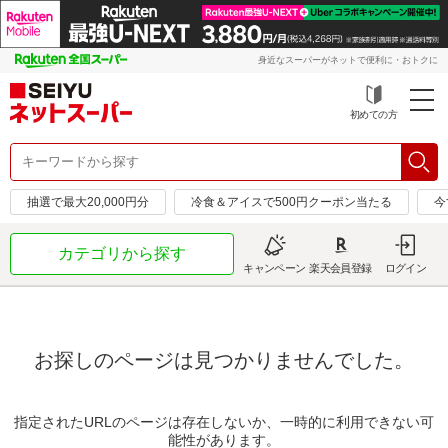
身近なスーパーがネットで便利に・おトクに
初めての方
抽選で最大20,000円分
冷食＆アイスで500円クーポン当たる
今
カテゴリから探す
キャンペーン
楽天会員登録
ログイン
お探しのページは見つかりませんでした。
指定されたURLのページは存在しないか、一時的に利用できない可
能性があります。