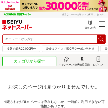
身近なスーパーがネットで便利に・おトクに
初めての方
抽選で最大20,000円分
冷食＆アイスで500円クーポン当たる
最
カテゴリから探す
キャンペーン
楽天会員登録
ログイン
お探しのページは見つかりませんでした。
指定されたURLのページは存在しないか、一時的に利用できない可
能性があります。