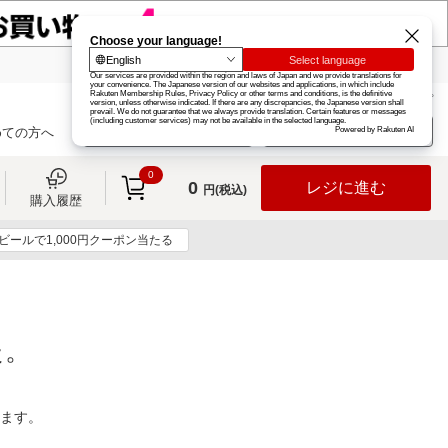
楽天グループ
カード
楽天市場
お知らせ
ヘルプ
楽天会員登録
ログイン
めての方へ
0
0
レジに進む
円(税込)
購入履歴
ビールで1,000円クーポン当たる
た。
ります。