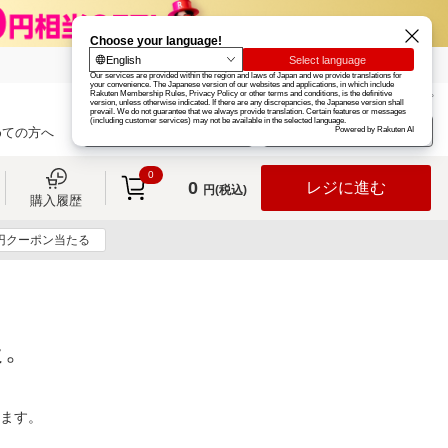
楽天グループ
カード
楽天市場
お知らせ
ヘルプ
楽天会員登録
ログイン
めての方へ
0
0
レジに進む
円(税込)
購入履歴
0円クーポン当たる
た。
ります。