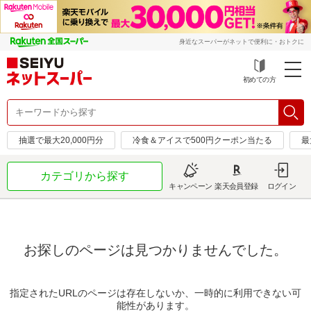
身近なスーパーがネットで便利に・おトクに
初めての方
抽選で最大20,000円分
冷食＆アイスで500円クーポン当たる
最
カテゴリから探す
キャンペーン
楽天会員登録
ログイン
お探しのページは見つかりませんでした。
指定されたURLのページは存在しないか、一時的に利用できない可
能性があります。