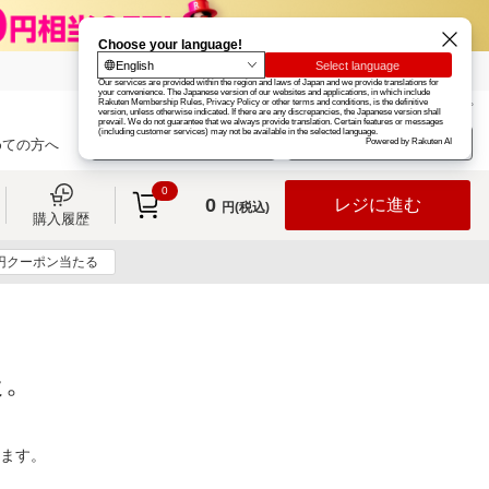
楽天グループ
カード
楽天市場
お知らせ
ヘルプ
楽天会員登録
ログイン
めての方へ
0
0
レジに進む
円(税込)
購入履歴
0円クーポン当たる
た。
ります。