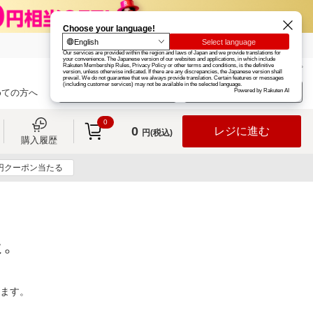
楽天グループ
カード
楽天市場
お知らせ
ヘルプ
楽天会員登録
ログイン
めての方へ
0
0
レジに進む
円(税込)
購入履歴
0円クーポン当たる
た。
ります。