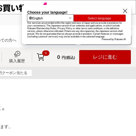
楽天グループ
カード
楽天市場
お知らせ
ヘルプ
楽天会員登録
ログイン
めての方へ
0
0
レジに進む
円(税込)
購入履歴
0円クーポン当たる
た。
ります。