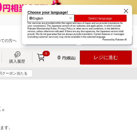
楽天グループ
カード
楽天市場
お知らせ
ヘルプ
楽天会員登録
ログイン
めての方へ
0
0
レジに進む
円(税込)
購入履歴
0円クーポン当たる
た。
ります。