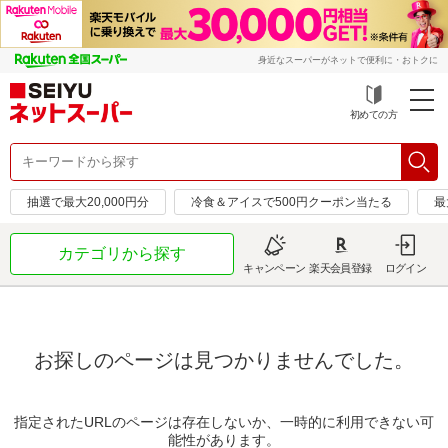
身近なスーパーがネットで便利に・おトクに
初めての方
抽選で最大20,000円分
冷食＆アイスで500円クーポン当たる
最
カテゴリから探す
キャンペーン
楽天会員登録
ログイン
お探しのページは見つかりませんでした。
指定されたURLのページは存在しないか、一時的に利用できない可
能性があります。