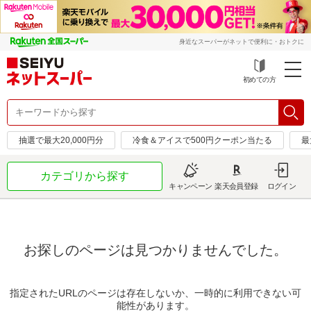
身近なスーパーがネットで便利に・おトクに
初めての方
抽選で最大20,000円分
冷食＆アイスで500円クーポン当たる
最
カテゴリから探す
キャンペーン
楽天会員登録
ログイン
お探しのページは見つかりませんでした。
指定されたURLのページは存在しないか、一時的に利用できない可
能性があります。