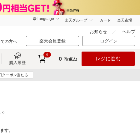
楽天グループ
カード
楽天市場
お知らせ
ヘルプ
楽天会員登録
ログイン
めての方へ
0
0
レジに進む
円(税込)
購入履歴
0円クーポン当たる
た。
ります。