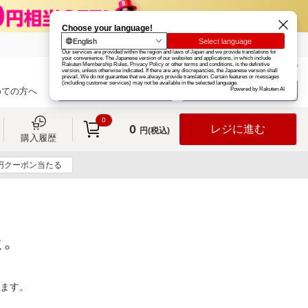
楽天グループ
カード
楽天市場
お知らせ
ヘルプ
楽天会員登録
ログイン
めての方へ
0
0
レジに進む
円(税込)
購入履歴
0円クーポン当たる
た。
ります。