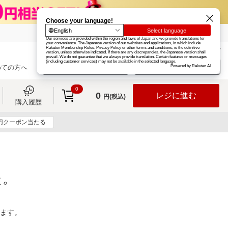
楽天グループ
カード
楽天市場
お知らせ
ヘルプ
楽天会員登録
ログイン
めての方へ
0
0
レジに進む
円(税込)
購入履歴
0円クーポン当たる
た。
ります。