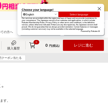
楽天グループ
カード
楽天市場
お知らせ
ヘルプ
楽天会員登録
ログイン
めての方へ
0
0
レジに進む
円(税込)
購入履歴
0円クーポン当たる
た。
ります。