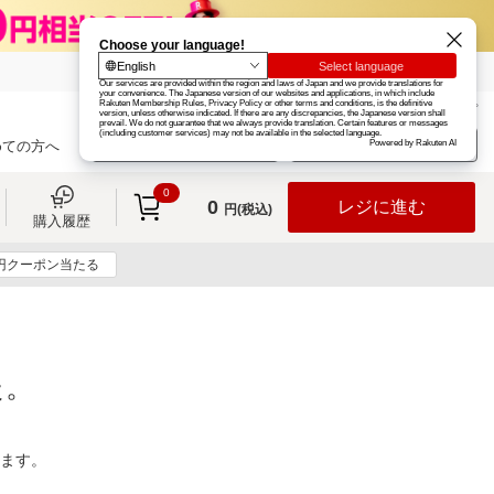
楽天グループ
カード
楽天市場
お知らせ
ヘルプ
楽天会員登録
ログイン
めての方へ
0
0
レジに進む
円(税込)
購入履歴
0円クーポン当たる
た。
ります。