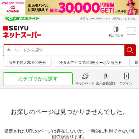
身近なスーパーがネットで便利に・おトクに
初めての方
抽選で最大20,000円分
冷食＆アイスで500円クーポン当たる
最
カテゴリから探す
キャンペーン
楽天会員登録
ログイン
お探しのページは見つかりませんでした。
指定されたURLのページは存在しないか、一時的に利用できない可
能性があります。