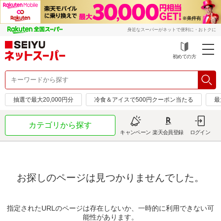
身近なスーパーがネットで便利に・おトクに
初めての方
抽選で最大20,000円分
冷食＆アイスで500円クーポン当たる
最
カテゴリから探す
キャンペーン
楽天会員登録
ログイン
お探しのページは見つかりませんでした。
指定されたURLのページは存在しないか、一時的に利用できない可
能性があります。