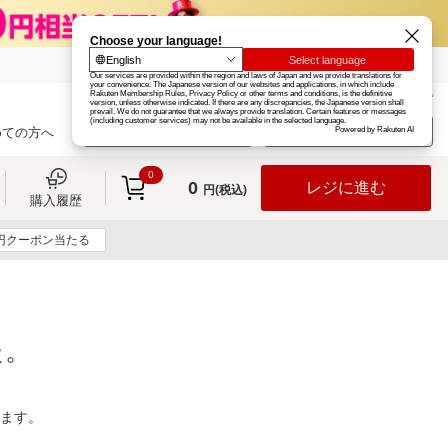
楽天グループ
カード
楽天市場
お知らせ
ヘルプ
楽天会員登録
ログイン
めての方へ
0
0
レジに進む
円(税込)
購入履歴
0円クーポン当たる
た。
ります。