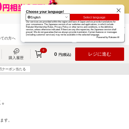
楽天グループ
カード
楽天市場
お知らせ
ヘルプ
楽天会員登録
ログイン
めての方へ
0
0
レジに進む
円(税込)
購入履歴
0円クーポン当たる
た。
ります。