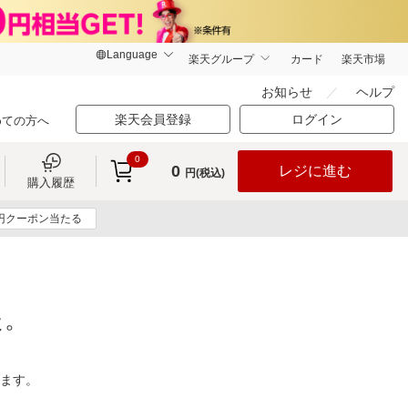
楽天グループ
カード
楽天市場
お知らせ
ヘルプ
楽天会員登録
ログイン
めての方へ
0
0
レジに進む
円(税込)
購入履歴
0円クーポン当たる
た。
ります。