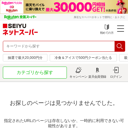
身近なスーパーがネットで便利に・おトクに
初めての方
抽選で最大20,000円分
冷食＆アイスで500円クーポン当たる
最
カテゴリから探す
キャンペーン
楽天会員登録
ログイン
お探しのページは見つかりませんでした。
指定されたURLのページは存在しないか、一時的に利用できない可
能性があります。