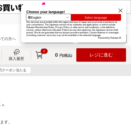
楽天グループ
カード
楽天市場
お知らせ
ヘルプ
楽天会員登録
ログイン
めての方へ
0
0
レジに進む
円(税込)
購入履歴
0円クーポン当たる
た。
ります。