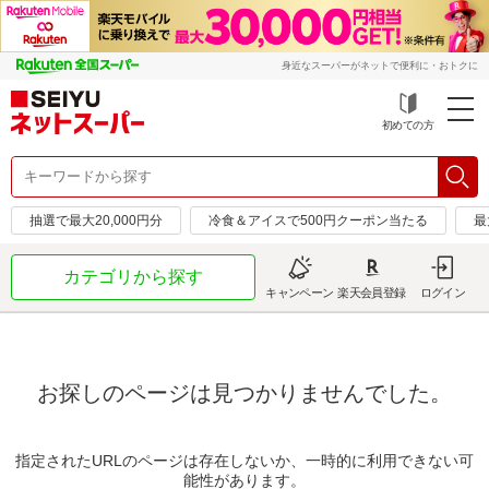
身近なスーパーがネットで便利に・おトクに
初めての方
抽選で最大20,000円分
冷食＆アイスで500円クーポン当たる
最
カテゴリから探す
キャンペーン
楽天会員登録
ログイン
お探しのページは見つかりませんでした。
指定されたURLのページは存在しないか、一時的に利用できない可
能性があります。