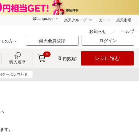
楽天グループ
カード
楽天市場
お知らせ
ヘルプ
楽天会員登録
ログイン
めての方へ
0
0
レジに進む
円(税込)
購入履歴
0円クーポン当たる
た。
ります。