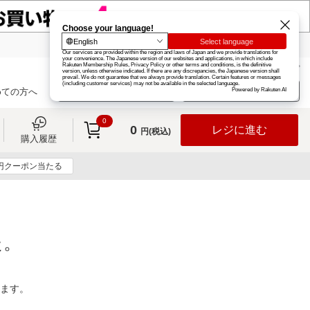
楽天グループ
カード
楽天市場
お知らせ
ヘルプ
楽天会員登録
ログイン
めての方へ
0
0
レジに進む
円(税込)
購入履歴
0円クーポン当たる
た。
ります。