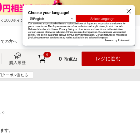
く1000ポイント
楽天グループ
カード
楽天市場
お知らせ
ヘルプ
楽天会員登録
ログイン
めての方へ
0
0
レジに進む
円(税込)
購入履歴
0円クーポン当たる
た。
ります。