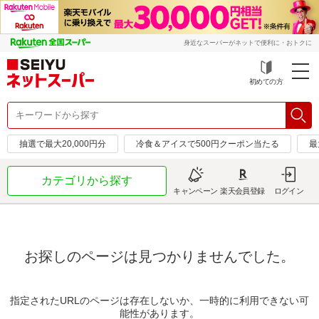
身近なスーパーがネットで便利に・おトクに
初めての方
抽選で最大20,000円分
冷食＆アイスで500円クーポン当たる
最
カテゴリから探す
キャンペーン
楽天会員登録
ログイン
お探しのページは見つかりませんでした。
指定されたURLのページは存在しないか、一時的に利用できない可
能性があります。