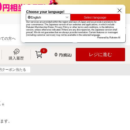
楽天グループ
カード
楽天市場
お知らせ
ヘルプ
楽天会員登録
ログイン
めての方へ
0
0
レジに進む
円(税込)
購入履歴
0円クーポン当たる
た。
ります。