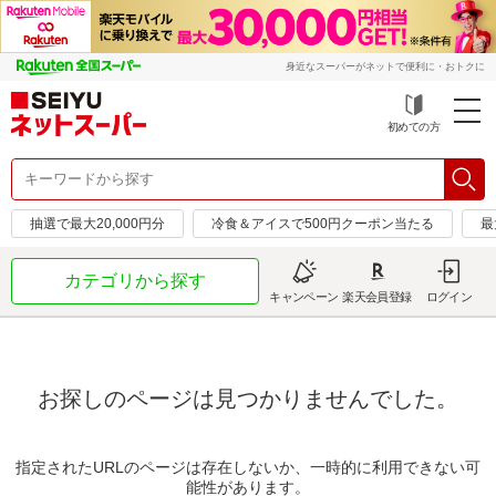
身近なスーパーがネットで便利に・おトクに
初めての方
抽選で最大20,000円分
冷食＆アイスで500円クーポン当たる
最
カテゴリから探す
キャンペーン
楽天会員登録
ログイン
お探しのページは見つかりませんでした。
指定されたURLのページは存在しないか、一時的に利用できない可
能性があります。