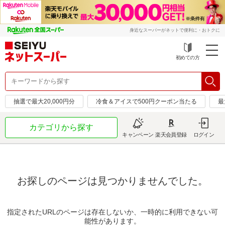
身近なスーパーがネットで便利に・おトクに
初めての方
抽選で最大20,000円分
冷食＆アイスで500円クーポン当たる
最
カテゴリから探す
キャンペーン
楽天会員登録
ログイン
お探しのページは見つかりませんでした。
指定されたURLのページは存在しないか、一時的に利用できない可
能性があります。