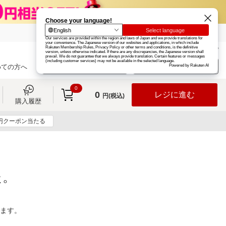
楽天グループ
カード
楽天市場
お知らせ
ヘルプ
楽天会員登録
ログイン
めての方へ
0
0
レジに進む
円(税込)
購入履歴
0円クーポン当たる
た。
ります。