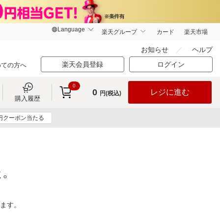
楽天グループ
カード
楽天市場
お知らせ
ヘルプ
楽天会員登録
ログイン
めての方へ
0
0
レジに進む
円(税込)
購入履歴
0円クーポン当たる
た。
ります。