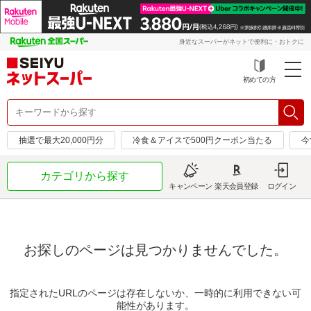
身近なスーパーがネットで便利に・おトクに
初めての方
抽選で最大20,000円分
冷食＆アイスで500円クーポン当たる
今
カテゴリから探す
キャンペーン
楽天会員登録
ログイン
お探しのページは見つかりませんでした。
指定されたURLのページは存在しないか、一時的に利用できない可
能性があります。