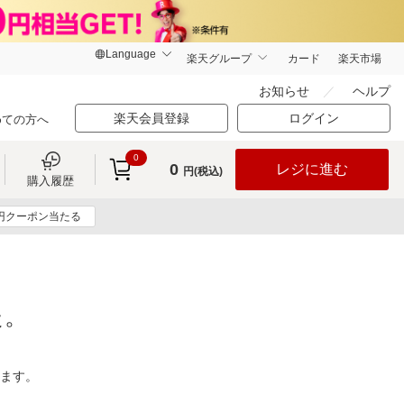
楽天グループ
カード
楽天市場
お知らせ
ヘルプ
楽天会員登録
ログイン
めての方へ
0
0
レジに進む
円(税込)
購入履歴
0円クーポン当たる
た。
ります。