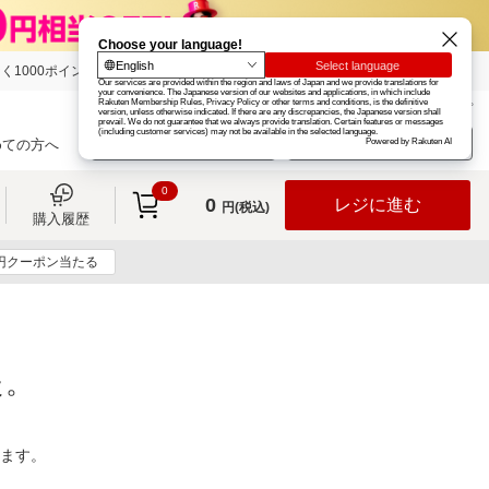
く1000ポイント
楽天グループ
カード
楽天市場
お知らせ
ヘルプ
楽天会員登録
ログイン
めての方へ
0
0
レジに進む
円(税込)
購入履歴
0円クーポン当たる
た。
ります。