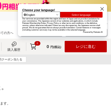
楽天グループ
カード
楽天市場
お知らせ
ヘルプ
楽天会員登録
ログイン
めての方へ
0
0
レジに進む
円(税込)
購入履歴
0円クーポン当たる
た。
ります。