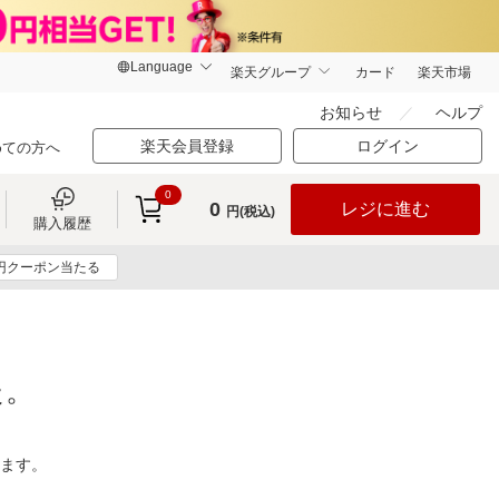
楽天グループ
カード
楽天市場
お知らせ
ヘルプ
楽天会員登録
ログイン
めての方へ
0
0
レジに進む
円(税込)
購入履歴
0円クーポン当たる
た。
ります。