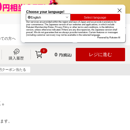
楽天グループ
カード
楽天市場
お知らせ
ヘルプ
楽天会員登録
ログイン
めての方へ
0
0
レジに進む
円(税込)
購入履歴
0円クーポン当たる
た。
ります。