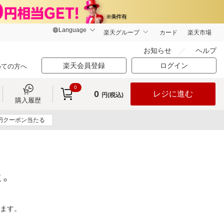
楽天グループ
カード
楽天市場
お知らせ
ヘルプ
楽天会員登録
ログイン
めての方へ
0
0
レジに進む
円(税込)
購入履歴
0円クーポン当たる
た。
ります。