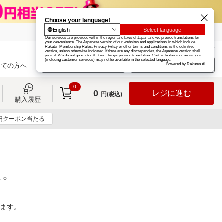
楽天グループ
カード
楽天市場
お知らせ
ヘルプ
楽天会員登録
ログイン
めての方へ
0
0
レジに進む
円(税込)
購入履歴
0円クーポン当たる
た。
ります。