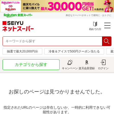
身近なスーパーがネットで便利に・おトクに
初めての方
抽選で最大20,000円分
冷食＆アイスで500円クーポン当たる
最
カテゴリから探す
キャンペーン
楽天会員登録
ログイン
お探しのページは見つかりませんでした。
指定されたURLのページは存在しないか、一時的に利用できない可
能性があります。