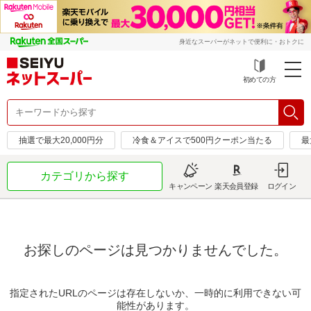
身近なスーパーがネットで便利に・おトクに
初めての方
抽選で最大20,000円分
冷食＆アイスで500円クーポン当たる
最
カテゴリから探す
キャンペーン
楽天会員登録
ログイン
お探しのページは見つかりませんでした。
指定されたURLのページは存在しないか、一時的に利用できない可
能性があります。