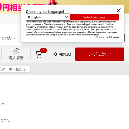
楽天グループ
カード
楽天市場
お知らせ
ヘルプ
楽天会員登録
ログイン
めての方へ
0
0
レジに進む
円(税込)
購入履歴
0円クーポン当たる
た。
ります。