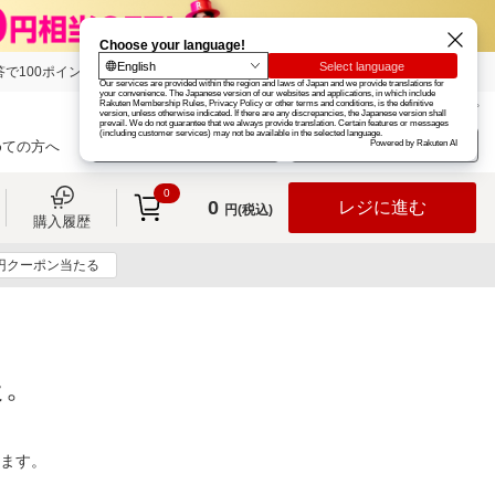
で100ポイント!
楽天グループ
カード
楽天市場
お知らせ
ヘルプ
楽天会員登録
ログイン
めての方へ
0
0
レジに進む
円(税込)
購入履歴
0円クーポン当たる
た。
ります。