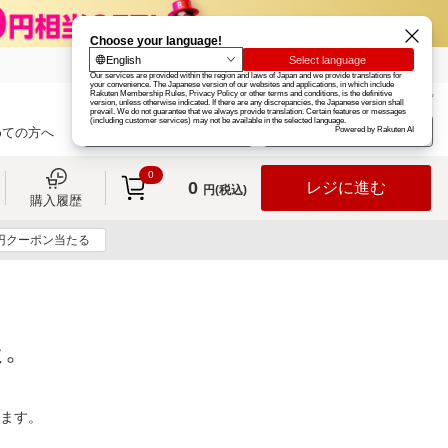
楽天グループ
カード
楽天市場
お知らせ
ヘルプ
楽天会員登録
ログイン
めての方へ
0
0
レジに進む
円(税込)
購入履歴
0円クーポン当たる
た。
ります。